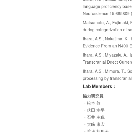
language proficiency base
Neuroscience 15:665809 (
Matsumoto, A., Fujimaki, N.
during categorization of s
Ihara, A.S., Nakajima, K.
Evidence From an N400 Ev
Ihara, A.S., Miyazaki, A.,
Transcranial Direct Curre
Ihara, A.S., Mimura, T., So
processing by transcranial 
Lab Members：
協力研究員
・松本 敦
・伏田 幸平
・石井 主税
・大﨑 康宏
・渡邊 茄那子