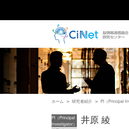
ホーム
研究者紹介
PI（Principal I
井原 綾
PI（Principal
Investigator）