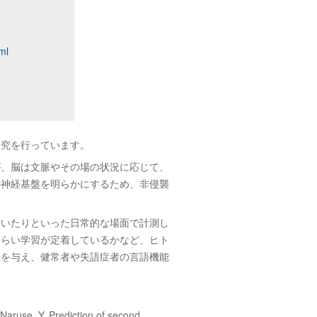
ml
研究を行っています。
が、脳は文脈やその場の状況に応じて、
の神経基盤を明らかにするため、非侵襲
書いたりといった日常的な場面で計測し
くらい学習が定着しているかなど、ヒト
激を与え、健常者や失語症者の言語機能
Naruse, Y. Prediction of second