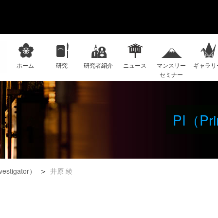
ホーム
研究
研究者紹介
ニュース
マンスリー
ギャラリ
セミナー
PI（Prin
nvestigator）
井原 綾