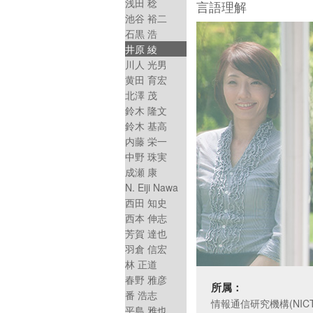
浅田 稔
言語理解
池谷 裕二
石黒 浩
井原 綾
川人 光男
黄田 育宏
北澤 茂
鈴木 隆文
鈴木 基高
内藤 栄一
中野 珠実
成瀬 康
N. Eiji Nawa
西田 知史
西本 伸志
芳賀 達也
羽倉 信宏
林 正道
春野 雅彦
所属：
番 浩志
情報通信研究機構(NIC
平島 雅也