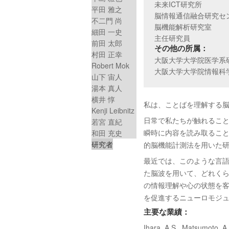
未来ICT研究所
平田 雅之
脳情報通信融合研究セ
不二門 尚
脳機能解析研究室
細田 一史
主任研究員
前田 太郎
その他の所属：
村田 正幸
大阪大学大学院医学系
Robert Mok
大阪大学大学院情報科
山下 宙人
湯本 真人
横井 惇
私は、ことばを理解する
Kenji Leibnitz
日常で私たちが触れるこ
若宮 直紀
瞬時に内容を読み取るこ
和田 充史
研究者
的脳機能計測法を用いた
最近では、このような言
た脳波を用いて、どれく
の情報理解や心の状態を
を促進するニューロモジ
主要な業績：
Ihara, A.S., Matsumoto, A.