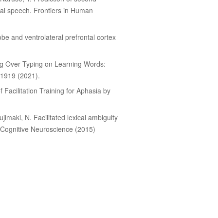
ral speech. Frontiers in Human
obe and ventrolateral prefrontal cortex
ing Over Typing on Learning Words:
91919 (2021).
Facilitation Training for Aphasia by
ujimaki, N. Facilitated lexical ambiguity
 of Cognitive Neuroscience (2015)