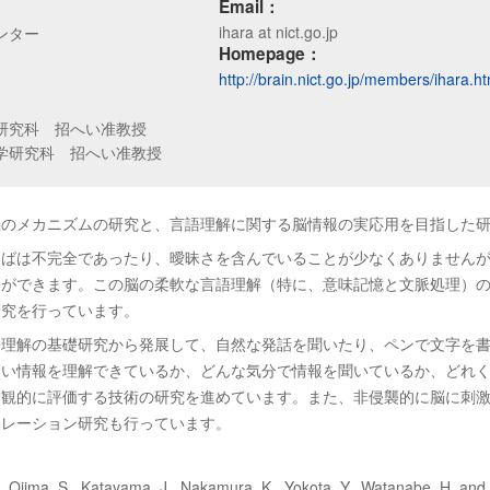
Email：
ihara at nict.go.jp
ンター
Homepage：
http://brain.nict.go.jp/members/ihara.ht
研究科 招へい准教授
学研究科 招へい准教授
脳のメカニズムの研究と、言語理解に関する脳情報の実応用を目指した
とばは不完全であったり、曖昧さを含んでいることが少なくありません
とができます。この脳の柔軟な言語理解（特に、意味記憶と文脈処理）
研究を行っています。
語理解の基礎研究から発展して、自然な発話を聞いたり、ペンで文字を
らい情報を理解できているか、どんな気分で情報を聞いているか、どれ
客観的に評価する技術の研究を進めています。また、非侵襲的に脳に刺
ュレーション研究も行っています。
, Ojima, S., Katayama, J., Nakamura, K., Yokota, Y., Watanabe, H. and 