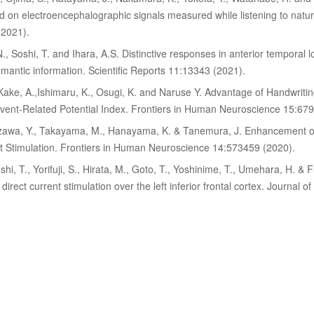
d on electroencephalographic signals measured while listening to natu
2021).
, Soshi, T. and Ihara, A.S. Distinctive responses in anterior temporal l
emantic information. Scientific Reports 11:13343 (2021).
, Kake, A.,Ishimaru, K., Osugi, K. and Naruse Y. Advantage of Handwrit
ent-Related Potential Index. Frontiers in Human Neuroscience 15:67
 Izawa, Y., Takayama, M., Hanayama, K. & Tanemura, J. Enhancement of 
nt Stimulation. Frontiers in Human Neuroscience 14:573459 (2020).
shi, T., Yorifuji, S., Hirata, M., Goto, T., Yoshinime, T., Umehara, H. & F
direct current stimulation over the left inferior frontal cortex. Journal