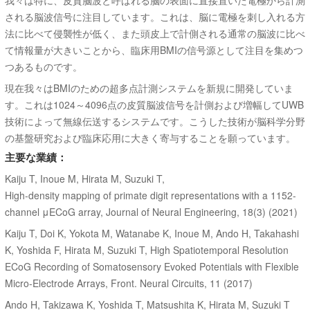
される脳波信号に注目しています。これは、脳に電極を刺し入れる方
法に比べて侵襲性が低く、また頭皮上で計側される通常の脳波に比べ
て情報量が大きいことから、臨床用BMIの信号源として注目を集めつ
つあるものです。
現在我々はBMIのための超多点計測システムを新規に開発していま
す。これは1024～4096点の皮質脳波信号を計側および増幅してUWB
技術によって無線伝送するシステムです。こうした技術が脳科学分野
の基盤研究および臨床応用に大きく寄与することを願っています。
主要な業績：
Kaiju T, Inoue M, Hirata M, Suzuki T,
High-density mapping of primate digit representations with a 1152-
channel μECoG array, Journal of Neural Engineering, 18(3) (2021)
Kaiju T, Doi K, Yokota M, Watanabe K, Inoue M, Ando H, Takahashi
K, Yoshida F, Hirata M, Suzuki T, High Spatiotemporal Resolution
ECoG Recording of Somatosensory Evoked Potentials with Flexible
Micro-Electrode Arrays, Front. Neural Circuits, 11 (2017)
Ando H, Takizawa K, Yoshida T, Matsushita K, Hirata M, Suzuki T