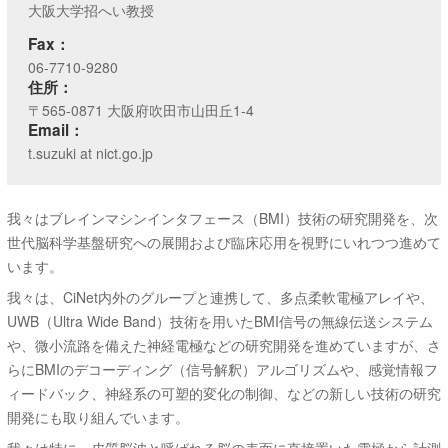
大阪大学招へい教授
Fax：
06-7710-9280
住所：
〒565-0871 大阪府吹田市山田丘1-4
Email：
t.suzuki at nict.go.jp
我々はブレインマシンインタフェース（BMI）技術の研究開発を、次
世代脳科学基盤研究への展開および臨床応用を視野にいれつつ進めて
います。
我々は、CiNet内外のグループと連携して、多点柔軟電極アレイや、
UWB（Ultra Wide Band）技術を用いたBMI信号の無線伝送システム
や、微小流路を備えた神経電極などの研究開発を進めていますが、さ
らにBMIのデコーディング（信号解釈）アルゴリズムや、感覚情報フ
ィードバック、神経系の可塑的変化の制御、などの新しい技術の研究
開発にも取り組んでいます。
我々は特に、皮質脳波と呼ばれる脳の表面に直接置いた電極から計測