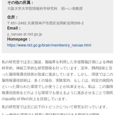
その他の所属：
大阪大学大学院情報科学研究科 招へい准教授
住所：
〒651-2492 兵庫県神戸市西区岩岡町岩岡588-2
Email：
y_naruse at nict.go.jp
Homepage：
https://www.nict.go.jp/brain/members/y_naruse.html
私の研究室では主に脳波、脳磁界を利用した非侵襲脳計測による神経
科学的、神経工学的な研究開発を行っています。近年、BMI技術と言
った脳情報通信技術が急速に進歩しています。しかし、現状ではこの
脳情報通信技術は、多くの場合、実験室内、もしくは、特定の病院内
といった限られた環境でしか使うことが出来ません。私は、この脳情
報通信技術をどのような環境でも使えるように進歩させることで国民
のquality of lifeの向上を目指しています。
私の研究室では主に以下のトピックについて研究を行っています。
1. 一般的な環境でも簡易に脳活動計測ができる脳波計の開発。