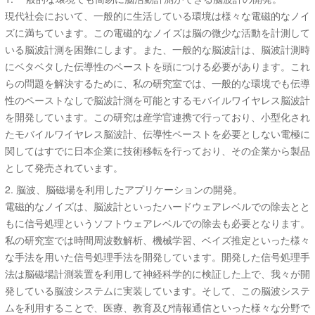
現代社会において、一般的に生活している環境は様々な電磁的なノイ
ズに満ちています。この電磁的なノイズは脳の微少な活動を計測して
いる脳波計測を困難にします。また、一般的な脳波計は、脳波計測時
にベタベタした伝導性のペーストを頭につける必要があります。これ
らの問題を解決するために、私の研究室では、一般的な環境でも伝導
性のペーストなしで脳波計測を可能とするモバイルワイヤレス脳波計
を開発しています。この研究は産学官連携で行っており、小型化され
たモバイルワイヤレス脳波計、伝導性ペーストを必要としない電極に
関してはすでに日本企業に技術移転を行っており、その企業から製品
として発売されています。
2. 脳波、脳磁場を利用したアプリケーションの開発。
電磁的なノイズは、脳波計といったハードウェアレベルでの除去とと
もに信号処理というソフトウェアレベルでの除去も必要となります。
私の研究室では時間周波数解析、機械学習、ベイズ推定といった様々
な手法を用いた信号処理手法を開発しています。開発した信号処理手
法は脳磁場計測装置を利用して神経科学的に検証した上で、我々が開
発している脳波システムに実装しています。そして、この脳波システ
ムを利用することで、医療、教育及び情報通信といった様々な分野で