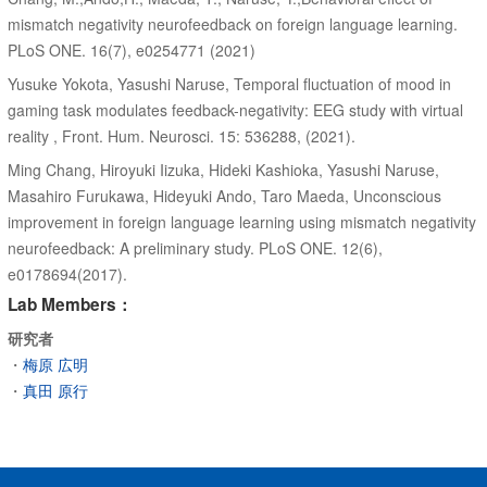
mismatch negativity neurofeedback on foreign language learning.
PLoS ONE. 16(7), e0254771 (2021)
Yusuke Yokota, Yasushi Naruse, Temporal fluctuation of mood in
gaming task modulates feedback-negativity: EEG study with virtual
reality , Front. Hum. Neurosci. 15: 536288, (2021).
Ming Chang, Hiroyuki Iizuka, Hideki Kashioka, Yasushi Naruse,
Masahiro Furukawa, Hideyuki Ando, Taro Maeda, Unconscious
improvement in foreign language learning using mismatch negativity
neurofeedback: A preliminary study. PLoS ONE. 12(6),
e0178694(2017).
Lab Members：
研究者
・
梅原 広明
・
真田 原行