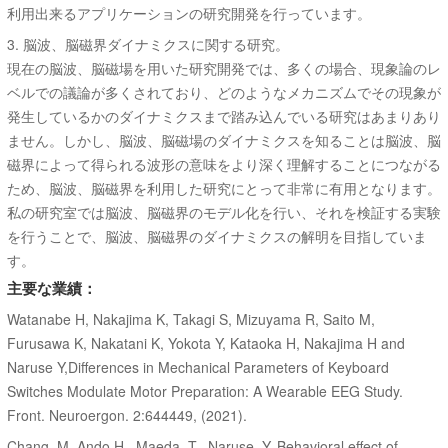
利用出来るアプリケーションの研究開発を行っています。
3. 脳波、脳磁界ダイナミクスに関する研究。
現在の脳波、脳磁場を用いた研究開発では、多くの場合、現象論のレ
ベルでの議論が多くされており、どのようなメカニズムでその現象が
発生しているかのダイナミクスまで踏み込んでいる研究はあまりあり
ません。しかし、脳波、脳磁場のダイナミクスを知ることは脳波、脳
磁界によって得られる波形の意味をより深く理解することにつながる
ため、脳波、脳磁界を利用した研究にとって非常に有用となります。
私の研究室では脳波、脳磁界のモデル化を行い、それを検証する実験
を行うことで、脳波、脳磁界のダイナミクスの解明を目指していま
す。
主要な業績：
Watanabe H, Nakajima K, Takagi S, Mizuyama R, Saito M,
Furusawa K, Nakatani K, Yokota Y, Kataoka H, Nakajima H and
Naruse Y,Differences in Mechanical Parameters of Keyboard
Switches Modulate Motor Preparation: A Wearable EEG Study.
Front. Neuroergon. 2:644449, (2021).
Chang, M.,Ando,H., Maeda, T., Naruse, Y.,Behavioral effect of