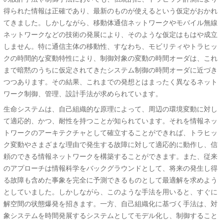
得られた情報は正確であり、最新のものが使えるという仮定がおかれ
てきました。しかしながら、移動体通信ネットワークやモバイル無線
ネットワークなどの技術の発展により、そのような仮定はもはや成立
しません。特に通信主体の移動性、すなわち、モビリティやトラヒッ
クの時間的な変動特性により、制御対象の変動の時間オーダは、これ
まで暗黙のうちに仮定されてきたシステム制御の時間オーダに近づき
つつあります。その結果、これまでの発想とはまったく異なるネット
ワーク制御、管理、設計手法が求められています。
生命システムは、自己組織的な原理によって、周辺の環境変動に対し
て適応的、かつ、耐性を持つことが知られています。それを情報ネッ
トワークのアーキテクチャとして確立することができれば、トラヒッ
ク変動やさまざまな理由で発生する故障に対して適応的に動作し、信
頼のできる情報ネットワークを構築することができます。また、従来
のアプローチは情報科学をバックグラウンドとして、将来の発生し得
る故障も含めた事象を完全に予測できるものとして最適解を求めよう
としていました。しかしながら、このような手法を用いると、すぐに
解空間の状態爆発を招きます。一方、自己組織化に基づく手法は、対
象システムを時間発展するシステムとしてモデル化し、制御すること