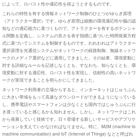
によって、ロバスト性や適応性を得ようとするものです。
これらの特性を有する情報ネットワーク制御のひとつがゆらぎ原理
（アトラクター選択）です。ゆらぎ原理は細胞の環境適応性や脳の認
知などの適応能力に基づくもので、アトラクターを有するポテンシャ
ル関数を定義し、システムの良さを表す指標に基づいた時間発展方程
式に基づいてシステムを制御するものです。われわれはアトラクター
選択原理を光通信システムやネットワークの経路制御、無線ネットワ
ークのメディア選択などに適用してきました。その結果、環境変動に
対する詳細なルールを記述しなくとも、すなわち、知らなくとも、環
境変動に対する適応性、ロバスト性を実現し、信頼性の高いネットワ
ークが実現できることを明らかにしてきました。
ネットワーク利用者の立場からすると、インターネットはじゅうぶん
に大きい帯域をもって高速なダウンロードができるようになっている
し、携帯電話やスマートフォンは少なくとも国内ではじゅうぶんに行
き渡っていると感じるかも知れません。しかし、ネットワークはこれ
から発展していく技術です。日々登場する新しいサービスやアプリケ
ーションを支えていかなければなりません。特に、M2M (machine to
machine communication) and IoT (Internet of Things) などと呼ばれ