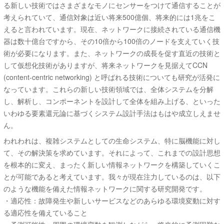
る新しい技術ではさまざまなモノにセンサーをつけて通信することが
考えられていて、通信対象は近い将来500億個、将来的には1兆をこ
えると言われています。現在、ネットワークに接続されている通信機
器は数十億台ですから、その10倍から100倍のノードを支えていく技
術が必要になります。また、ネットワークの成長を促す直近の技術と
して仮想化技術がありますが、将来ネットワークを見据えてCCN
(content-centric networking) と呼ばれる技術についても研究が活発に
なっています。これらの新しい技術領域では、全体システムを分解
し、解析し、コンポーネントを設計して全体を組み上げる、といった
いわゆる要素還元論に基づくシステム設計手法はもはや成立しえませ
ん。
われわれは、複雑システムとしての生命システム、特に脳機能に対し
て、その解決策を求めています。それによって、これまでの設計思想
を根本的に変え、まったく新しい情報ネットワークを構築していくこ
とが可能であると考えています。我々が現在注力しているのは、以下
のような機能を備えた情報ネットワークに関する研究開発です。
・適応性：故障発生や新しいサービスなどのあらゆる環境変動に対す
る適応性を備えていること