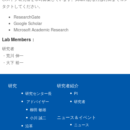
タクトしてください。
ResearchGate
Google Scholar
Microsoft Academic Research
Lab Members：
研究者
・荒川 伸一
・大下 裕一
研究
研究者紹介
研究センター長
PI
アドバイザー
研究者
柳田 敏雄
ニュース
＆イベント
小川 誠二
ニュース
沿革