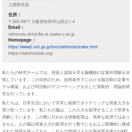
上席研究員
住所：
〒565-0871 大阪府吹田市山田丘1-4
Email：
nishimoto.shinji.fbs at osaka-u.ac.jp
Homepage：
https://www2.nict.go.jp/bnc/nishimoto/index.html
https://nishimotolab.org/
私たちの研究チームでは、視覚と認知を司る脳機能の定量的理解を目
指しています。この目的のため、自然条件下における脳活動の定量モ
デル構築、および同活動のデコーディングを介した実験的・理論的研
究を行っています。
私たちは、日常生活において非常に複雑でダイナミックな視覚入力を
受け取っています。私たちの脳は、この入力を処理することで世界を
理解しています。この際に行われる情報処理は、簡単な処理ではあり
ません。人の脳は視覚入力の処理を行う数十にもおよぶ階層的に構成
された領域を持っており、これらの領域は人の大脳皮質全体の1/4程