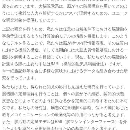
度を占めています。大脳視覚系は、脳がその階層構造を用いてどのよ
うにして複雑な入力を解析するかについて理解するための、ユニーク
な研究対象を提供しています。
上記の研究を行うため、私たちは任意の自然条件下における脳活動を
事前予測出来るような計算論的モデルの構築を目指します。このよう
なモデルを作ることで、私たちは脳が持つ内部情報表現、その皮質内
における機能的構造、そして長期的には大脳皮質情報処理における一
般則を解明することを目指しています。現在、私たちが人の脳活動を
計測する際の主要な手法はfMRI（機能的磁気共鳴画像法）ですが、
単一細胞記録等を含む多様な実験系におけるデータも組み合わせた研
究を行っています。
私たちはまた、得られた知見の応用も見据えた研究を行っています。
脳機能の定量理解を行うことは、個々の脳がその経験、認知的状態、
疾患などによってどのように異なるかを定量的に判断するために不可
欠です。私たちの研究は、病態の定量理解や診断、個々の脳に応じた
教育／コミュニケーションの最適化等の応用につながると考えます。
また、脳活動の定量モデルはBMI（脳マシンインターフェース）を介
したより効率的な意思伝達を行うための基盤になると考えます。