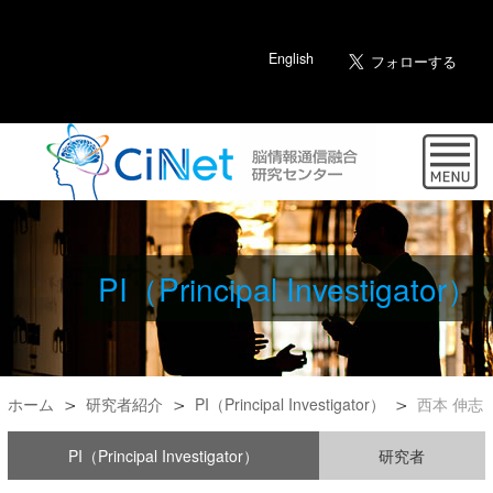
English
PI（Principal Investigator）
ホーム
研究者紹介
PI（Principal Investigator）
西本 伸志
PI（Principal Investigator）
研究者