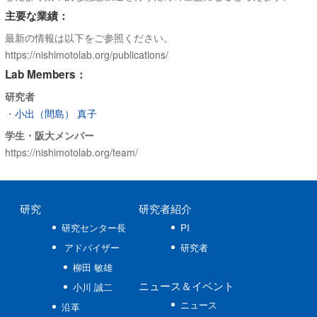
主要な業績：
最新の情報は以下をご参照ください。
https://nishimotolab.org/publications/
Lab Members：
研究者
・
小出（間島） 真子
学生・阪大メンバー
https://nishimotolab.org/team/
研究
研究者紹介
研究センター長
PI
アドバイザー
研究者
柳田 敏雄
ニュース
＆イベント
小川 誠二
ニュース
沿革