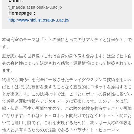
t_maeda at ist.osaka-u.ac.jp
Homepage：
http://www-hiel.ist.osaka-u.ac.jp/
本研究室のテーマは「ヒトの脳にとってのリアリティとは何か？」で
す。
脳が思い描く世界像（これは自身の身体像も含みます）は全てヒト自
身の身体性によって決定される感覚／運動情報によって構築されてい
ます。
物理的な関係性を完全に一致させたテレイグジスタンス技術を用いれ
ばヒトは特別な技術を要することなく直観的にロボットを操縦するこ
とが出来ます。この技術の中では、ヒトとロボットの身体性に基づい
て感覚／運動情報をデジタルデータに変換します。このデータは記
録・伝送・再生が可能ですので、この際の体験を共有することが可能
になります。これはヒト－ロボット間だけではなくヒト－ヒト間にお
いても適用可能です。これを実現するために、我々は一人称の体験を
他人と共有するための方法論である「パラサイト・ヒューマン