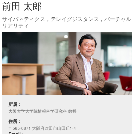
前田 太郎
サイバネティクス，テレイグジスタンス，バーチャル
リアリティ
所属：
大阪大学大学院情報科学研究科 教授
住所：
〒565-0871 大阪府吹田市山田丘1-4
Email：