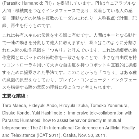
(Parasitic Humanoid: PH)」を提唱しています。PHはウェアラブルな
人間・機械間をつなぐインタフェースであり、装着している人の感
覚・運動などの体験を複数のモーダルにわたり一人称視点で計測、記
録、再生を行うものです。
これは共有スキルの伝達をする際に有効です。人間はキーとなる動作
で一連の動きを分割して他人に教えますが、我々はこのように分割さ
れた人間の動作意図を「つもり」と呼んでいます。これは操縦者の動
作意図とロボットの分節動作を一致させることで、小さな自由度を持
つコントローラを用いて大きな自由度を持つロボットを直観的に操縦
するために提案された手法です。このことからも「つもり」はある種
の意図の原型をなしており、ブレイン・コンピュータ・インタフェー
スを構築する際の意図の理解に役に立つと考えられます。
主要な業績：
Taro Maeda, Hideyuki Ando, Hiroyuki Iizuka, Tomoko Yonemura,
Disuke Kondo, Yuki Hashimoto： Immersive tele-collaboration with
Parasitic Humanoid: how to assist behavior directly in mutual
telepresence: The 21th International Conference on Artificial Reality
and Telexistence (ICAT 2011), Osaka, Nov. 30, 2011.