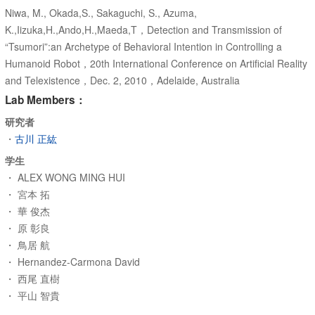
Niwa, M., Okada,S., Sakaguchi, S., Azuma,
K.,Iizuka,H.,Ando,H.,Maeda,T，Detection and Transmission of
“Tsumori”:an Archetype of Behavioral Intention in Controlling a
Humanoid Robot，20th International Conference on Artificial Reality
and Telexistence，Dec. 2, 2010，Adelaide, Australia
Lab Members：
研究者
・
古川 正紘
学生
・ ALEX WONG MING HUI
・ 宮本 拓
・ 華 俊杰
・ 原 彰良
・ 鳥居 航
・ Hernandez-Carmona David
・ 西尾 直樹
・ 平山 智貴