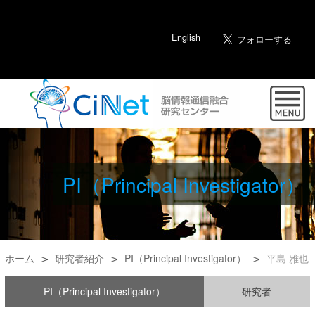
English
PI（Principal Investigator）
ホーム
研究者紹介
PI（Principal Investigator）
平島 雅也
PI（Principal Investigator）
研究者