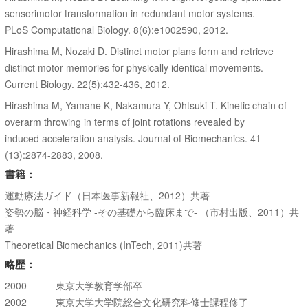
sensorimotor transformation in redundant motor systems.
PLoS Computational Biology. 8(6):e1002590, 2012.
Hirashima M, Nozaki D. Distinct motor plans form and retrieve
distinct motor memories for physically identical movements.
Current Biology. 22(5):432-436, 2012.
Hirashima M, Yamane K, Nakamura Y, Ohtsuki T. Kinetic chain of
overarm throwing in terms of joint rotations revealed by
induced acceleration analysis. Journal of Biomechanics. 41
(13):2874-2883, 2008.
書籍：
運動療法ガイド（日本医事新報社、2012）共著
姿勢の脳・神経科学 -その基礎から臨床まで- （市村出版、2011）共
著
Theoretical Biomechanics (InTech, 2011)共著
略歴：
2000 東京大学教育学部卒
2002 東京大学大学院総合文化研究科修士課程修了