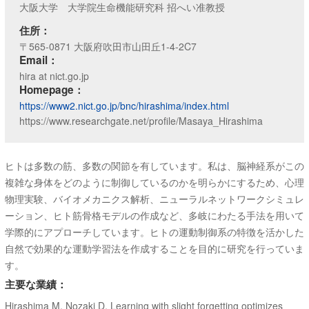
大阪大学 大学院生命機能研究科 招へい准教授
住所：
〒565-0871 大阪府吹田市山田丘1-4-2C7
Email：
hira at nict.go.jp
Homepage：
https://www2.nict.go.jp/bnc/hirashima/index.html
https://www.researchgate.net/profile/Masaya_Hirashima
ヒトは多数の筋、多数の関節を有しています。私は、脳神経系がこの
複雑な身体をどのように制御しているのかを明らかにするため、心理
物理実験、バイオメカニクス解析、ニューラルネットワークシミュレ
ーション、ヒト筋骨格モデルの作成など、多岐にわたる手法を用いて
学際的にアプローチしています。ヒトの運動制御系の特徴を活かした
自然で効果的な運動学習法を作成することを目的に研究を行っていま
す。
主要な業績：
Hirashima M, Nozaki D. Learning with slight forgetting optimizes