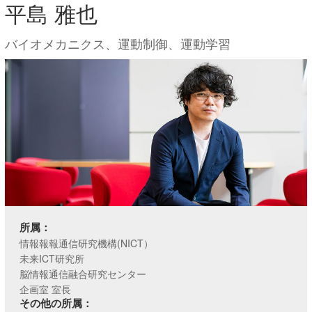
平島 雅也
バイオメカニクス、運動制御、運動学習
所属：
情報報報通信研究機構(NICT）
未来ICT研究所
脳情報通信融合研究センター
企画室 室長
その他の所属：