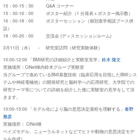
15：00-15：30 Q&A コーナー
15：30-16：00 ポスター紹介（1 分発表ｘポスター掲示数）
16：00-18：00 ポスターセッション（個別進学相談ブース併
設）
18：00-20：00 交流会 (ディスカッションルーム)
3月11日（水） － 研究室訪問（研究実験体験）
10:00-12:00 「BMI研究の詳細紹介と実験室見学」
鈴木 隆文
実施場所：CiNet棟内鈴木グループ実験室
当グループで進めているBMI基盤技術（臨床応用を目指したBMIシス
テムや神経電極他）の開発研究と脳科学への応用研究、大学院での
研究テーマ等についての詳細を紹介した後に実験室の見学をして頂
きます。
10:00-15:00 「モデル化により脳の意思決定過程を理解する」
春野
雅彦
実施場所： CiNet棟
ベイズモデル、ニューラルネットなどでヒトや動物の意思決定モデ
ルを作成し、