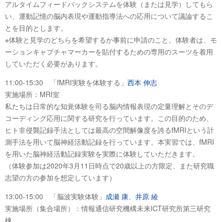
アルタイムフィードバックシステムを体験（または見学）してもら
い、運動記憶の脳内表現や運動指導法への応用について議論するこ
とを目的とします。
※体験と見学のどちらを希望するか事前に申請のこと。体験者は、モ
ーションキャプチャマーカーを貼付するための専用のスーツを着用
していただく必要があります。
11:00-15:30 「fMRI実験を体験する」
西本 伸志
実施場所：MRI室
私たちは日常的な知覚体験を司る脳内情報表現の定量理解とそのデ
コーディング応用に関する研究を行っています。この目的のため、
ヒト非侵襲記録手法としては最高の空間解像度を誇るfMRIという計
測手法を用いて脳神経活動記録を行っています。本実習では、fMRI
を用いた脳神経活動記録実験を実際に体験していただきます。
（体験参加は2020年3月11日時点で20歳以上の方限定、また研究職
志望の方の参加を想定しています）
13:00-15:00 「脳波実験体験」
成瀬 康
、
井原 綾
実施場所（集合場所）：情報通信研究機構未来ICT研究所第三研究
棟