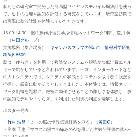
私たちの研究室で開発した簡易型ワイヤレスモバイル脳波計を使っ
て、ヒトの心理や認知を評価する研究をしています。研究室訪問で
は実際に脳波計測を体験していただきます。
13:00-14:30「脳の動作原理に学ぶ情報ネットワーク制御」荒川 伸
一（
村田グループ
）
実施場所（集合場所）：
キャンパスマップのNo.71 情報科学研究
科A棟 A609
脳は「ゆらぎ」を利用して複雑なシステムを頑強かつ低消費エネル
ギーで動かしていると言われています。一方、インターネットなど
の人工システムでは、システムの状態とシステムを取り巻く状況を
把握し、厳密に動かそうとしてきました。本体験では、情報ネット
ワーク制御を題材に、厳密に動作させることの難しさを体験し、脳
の認知モデルや「ゆらぎ」を利用した制御の利点を理解します。
ポスター発表：
・竹村 浩昌
「ヒトの脳の情報伝達経路を測る」（
黄田G
）
・岸本 千恵「マウスの慢性の痛みのAIを用いた客観的評価の試み~
マンガン造影