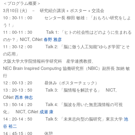
＜プログラム概要＞
3月10日 (火) － 研究紹介講演 + ポスター + 交流会
10：30-11：00 センター長 柳田 敏雄：「おもろい研究をしよ
う！」
11：00-11：30 Talk 1: 「ヒトの社会性はどのように生まれる
のか？」NICT, CiNet
春野 雅彦
11：30-12：00 Talk 2: 「脳に倣う人工知能”ゆらぎ学習”とそ
の応用」
大阪大学大学院情報科学研究科 産学連携教授、
NEC Brain Inspired Computing 協働研究所（NBIC）副所長 加納 敏
行
12：00-13：20 昼休み（ポスターチェック）
13：20-13：50 Talk 3: 「脳情報を解読する」 NICT,
CiNet
西本 伸志
13：50-14：20 Talk 4: 「脳波を用いた無意識情報の可視
化」 NICT, CiNet
成瀬 康
14：20-14：50 Talk 5: 「未来志向型の脳研究」東京大学
池
谷 裕二
14：45-15：00 休憩