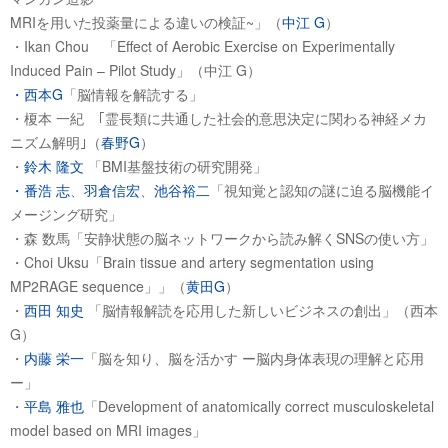
MRIを用いた投薬量による違いの検証~」（
中江 G
）
・Ikan Chou 「Effect of Aerobic Exercise on Experimentally
Induced Pain – Pilot Study」（中江 G）
・西本G
「脳情報を解読する」
・榎本 一紀 ｢霊長類に共通した社会的意思決定に関わる神経メカ
ニズム解明｣（
春野G
）
・
鈴木 隆文
「BMI基盤技術の研究開発」
・番浩 志
、
羽倉信宏
、
池谷裕二
「視知覚と認知の謎に迫る脳機能イ
メージング研究」
・森 数馬「安静状態の脳ネットワークから読み解くSNSの使い方」
・Choi Uksu「Brain tissue and artery segmentation using
MP2RAGE sequence」」（
黄田G
）
・
西田 知史
「脳情報解読を応用した新しいビジネスの創出」（西本
G）
・
内藤 栄一
「脳を知り、脳を活かす ー脳内身体表現の理解と応用
ー」
・
平島 雅也
「Development of anatomically correct musculoskeletal
model based on MRI images」