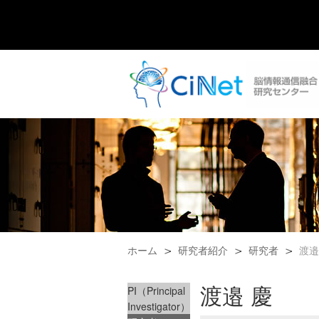
ホーム
研究者紹介
研究者
渡邉
渡邉 慶
PI（Principal
Investigator）