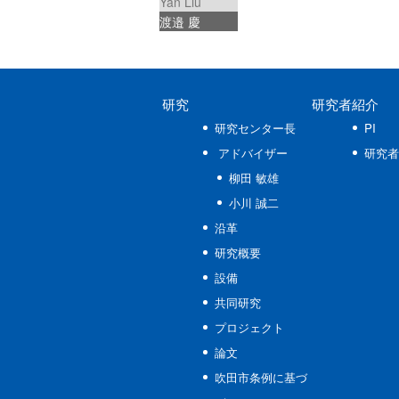
Yan Liu
渡邉 慶
研究
研究者紹介
研究センター長
PI
アドバイザー
研究者
柳田 敏雄
小川 誠二
沿革
研究概要
設備
共同研究
プロジェクト
論文
吹田市条例に基づ