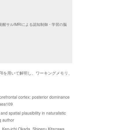
覚醒サルfMRIによる認知制御・学習の脳
RIを用いて解明し、ワーキングメモリ、
refrontal cortex: posterior dominance
.aea109
 spatial plausibility in naturalistic
g author
 Ken-ichi Okada, Shigeru Kitazawa