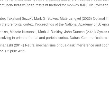
nt, non-invasive head restraint method for monkey fMRI. NeuroImage 
abe, Takafumi Suzuki, Mark G. Stokes, Máté Lengyel (2023) Optimal in
n the prefrontal cortex. Proceedings of the National Academy of Scien
hisa, Makoto Kusunoki, Mark J. Buckley, John Duncan (2023) Cycles of 
solving in primate frontal and parietal cortex. Nature Communications 
ahashi (2014) Neural mechanisms of dual-task interference and cognitiv
ce 17: p601-611.