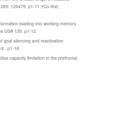
285: 120479, p1-11.†Co-first;
formation loading into working memory
ces USA 120: p1-12.
goal silencing and reactivation
14: p1-18.
e capacity limitation in the prefrontal