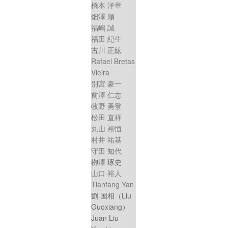
橋本 洋章
畑澤 順
福嶋 誠
福田 紀生
古川 正紘
Rafael Bretas
Vieira
別宮 豪一
前澤 仁志
牧野 勇登
松田 直祥
丸山 裕恒
村井 祐基
守田 知代
栁澤 琢史
山口 裕人
Tianfang Yan
劉 国相（Liu
Guoxiang）
Juan Liu