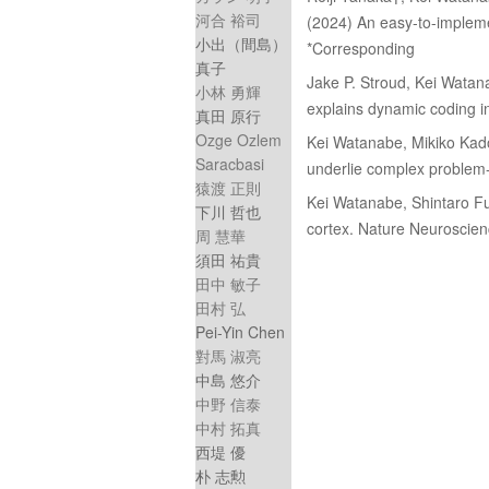
河合 裕司
(2024) An easy-to-impleme
小出（間島）
*Corresponding
真子
Jake P. Stroud, Kei Watan
小林 勇輝
explains dynamic coding i
真田 原行
Ozge Ozlem
Kei Watanabe, Mikiko Kado
Saracbasi
underlie complex problem-
猿渡 正則
Kei Watanabe, Shintaro Fun
下川 哲也
cortex. Nature Neuroscien
周 慧華
須田 祐貴
田中 敏子
田村 弘
Pei-Yin Chen
對馬 淑亮
中島 悠介
中野 信泰
中村 拓真
西堤 優
朴 志勲