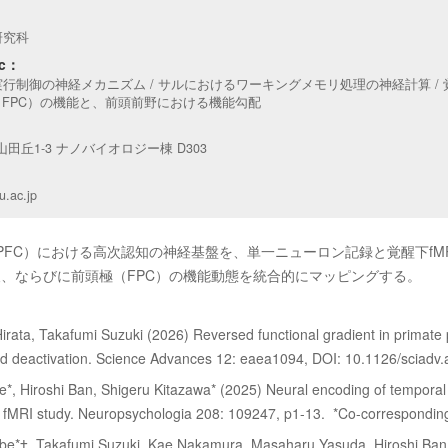
研究科
ic：
行制御の神経メカニズム / サルにおけるワーキングメモリ処理の神経計算 / 
極（FPC）の機能と、前頭前野における機能勾配
市山田丘1-3 ナノバイオロジー棟 D303
u.ac.jp
PFC）における高次認知の神経基盤を、単一ニューロン記録と覚醒下fM
、ならびに前頭極（FPC）の機能動態を統合的にマッピングする。
rata, Takafumi Suzuki (2026) Reversed functional gradient in primate p
ted deactivation. Science Advances 12: eaea1094, DOI: 10.1126/sciadv
*, Hiroshi Ban, Shigeru Kitazawa* (2025) Neural encoding of temporal and
fMRI study. Neuropsychologia 208: 109247, p1-13. *Co-correspondin
abe*†, Takafumi Suzuki, Kae Nakamura, Masaharu Yasuda, Hiroshi Ban,