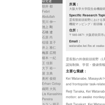
研究者
所属：
朝井 都
大阪大学大学院生命機能
Febri
Specific Research Top
Abdullah
霊長類前頭前野における実
荒川 伸一
機能マッピング / 前頭
池上 剛
住所：
石橋 遼
〒565-0871 大阪府吹田
石原 尚
Email：
稲場 直子
watanabe.kei.fbs at osaka-
井上 雅仁
梅原 広明
榎本 一紀
霊長類の外側前頭前野（L
王 佳新
認知制御、学習・価値情報
大下 裕一
主要な業績：
屋 京典
Kei Watanabe, Masayuki Hi
奥村 俊樹
Erhan Oztop
and frontopolar task-rela
織間 大気
Reiji Tanaka, Kei Watanabe
Lis Kanashiro
motion: an awake monkey 
Pereira
Reiji Tanaka†, Kei Watan
カラン 明子