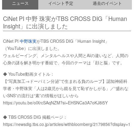
ニュース
イベント予定
過去のイベント
CiNet PI 中野 珠実がTBS CROSS DIG「Human
Insight」に出演しました
CiNet PI
中野珠実
がTBS CROSS DIG「Human Insight」
（YouTube）に出演しました。
ウェルビーイング、メンタルヘルスや人間とAIの違いなど、人間の
心身の謎を解き明かす番組で、今回のテーマは「顔と脳」です。
◆ YouTube動画タイトル：
【“写真加工→ドーパミン分泌”で生まれる負のループ】認知神経科
学者・中野珠実「人は2歳児から鏡を見て恥ずかしがる」／“盛れな
いSNS”の流行は“素”の情報がほしいから
https://youtu.be/olXrcSAqNZM?si=EHSNCa3A7oKJ8i5Y
◆ TBS CROSS DIG 掲載ページ：
https://newsdig.tbs.co.jp/articles/withbloomberg/2179856?display=1