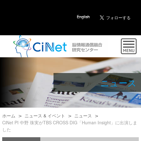
English
ニュース
ホーム
ニュース & イベント
ニュース
CiNet PI 中野 珠実がTBS CROSS DIG「Human Insight」に出演しま
した