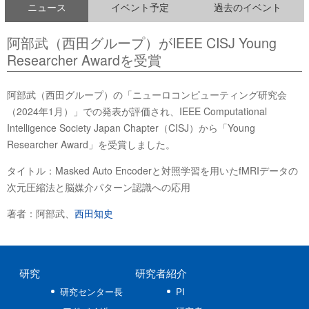
ニュース
イベント予定
過去のイベント
阿部武（西田グループ）がIEEE CISJ Young
Researcher Awardを受賞
阿部武（西田グループ）の「ニューロコンピューティング研究会
（2024年1月）」での発表が評価され、IEEE Computational
Intelligence Society Japan Chapter（CISJ）から「Young
Researcher Award」を受賞しました。
タイトル：Masked Auto Encoderと対照学習を用いたfMRIデータの
次元圧縮法と脳媒介パターン認識への応用
著者：阿部武、
西田知史
研究
研究者紹介
研究センター長
PI