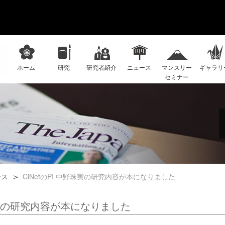
ホーム
研究
研究者紹介
ニュース
マンスリー
ギャラリ
セミナー
ース
CiNetのPI 中野珠実の研究内容が本になりました
野珠実の研究内容が本になりました