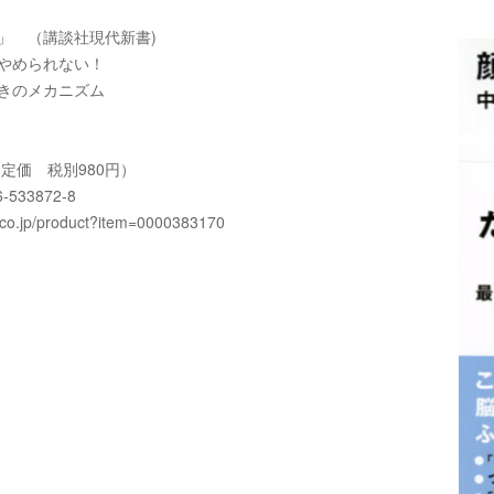
」 （講談社現代新書)
められない！
のメカニズム
定価 税別980円）
533872-8
.co.jp/product?item=0000383170