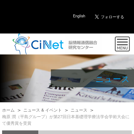
English
ニュース
ホーム
ニュース & イベント
ニュース
梅原 潤（平島グループ）が第27回日本基礎理学療法学会学術大会に
て優秀賞を受賞