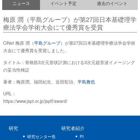
ニュース
イベント予定
過去のイベント
梅原 潤（平島グループ）が第27回日本基礎理学
療法学会学術大会にて優秀賞を受賞
CiNet 梅原 潤（
平島グループ
）が第27回日本基礎理学療法学会学術
大会にて優秀賞を受賞しました。
タイトル：骨格筋3次元形状計測における3次元超音波イメージング
の妥当性検証
著者：梅原潤、福田紀生、近田彰治、
平島雅也
URL：
https://www.jspt.or.jp/jsptf/award/
研究
研究者紹介
研究センター長
PI