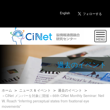
English
過去のイベント
ホーム
ニュース & イベント
過去のイベント
＜CiNet メンバーを対象に開催＞66th CiNet Monthly Seminar: Neil
W. Roach “Inferring perceptual states from fixational eye
movements”