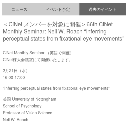
ニュース
イベント予定
過去のイベント
＜CiNet メンバーを対象に開催＞66th CiNet
Monthly Seminar: Neil W. Roach “Inferring
perceptual states from fixational eye movements”
CiNet Monthly Seminar （英語で開催）
CiNet棟大会議室にて開催いたします。
2月21日（水）
16:00-17:00
“Inferring perceptual states from fixational eye movements”
英国 University of Nottingham
School of Psychology
Professor of Vision Science
Neil W. Roach