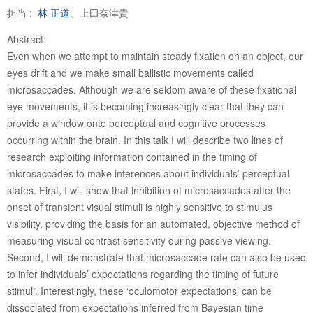
担当 :
林 正道
、上田奈津貴
Abstract:
Even when we attempt to maintain steady fixation on an object, our
eyes drift and we make small ballistic movements called
microsaccades. Although we are seldom aware of these fixational
eye movements, it is becoming increasingly clear that they can
provide a window onto perceptual and cognitive processes
occurring within the brain. In this talk I will describe two lines of
research exploiting information contained in the timing of
microsaccades to make inferences about individuals’ perceptual
states. First, I will show that inhibition of microsaccades after the
onset of transient visual stimuli is highly sensitive to stimulus
visibility, providing the basis for an automated, objective method of
measuring visual contrast sensitivity during passive viewing.
Second, I will demonstrate that microsaccade rate can also be used
to infer individuals’ expectations regarding the timing of future
stimuli. Interestingly, these ‘oculomotor expectations’ can be
dissociated from expectations inferred from Bayesian time