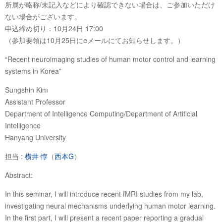
所属が略称/未記入などにより確認できない場合は、ご参加いただけ
ない場合がございます。
申込締め切り：10月24日 17:00
（参加要領は10月25日にeメールにてお知らせします。）
“Recent neuroimaging studies of human motor control and learning
systems in Korea”
Sungshin Kim
Assistant Professor
Department of Intelligence Computing/Department of Artificial
Intelligence
Hanyang University
担当 :
横井 惇
（
西本G
）
Abstract:
In this seminar, I will introduce recent fMRI studies from my lab,
investigating neural mechanisms underlying human motor learning.
In the first part, I will present a recent paper reporting a gradual