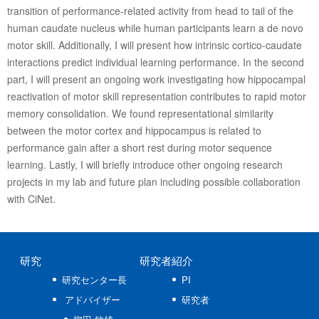
transition of performance-related activity from head to tail of the
human caudate nucleus while human participants learn a de novo
motor skill. Additionally, I will present how intrinsic cortico-caudate
interactions predict individual learning performance. In the second
part, I will present an ongoing work investigating how hippocampal
reactivation of motor skill representation contributes to rapid motor
memory consolidation. We found representational similarity
between the motor cortex and hippocampus is related to
performance gain after a short rest during motor sequence
learning. Lastly, I will briefly introduce other ongoing research
projects in my lab and future plan including possible collaboration
with CiNet.
研究
研究者紹介
研究センター長
PI
アドバイザー
研究者