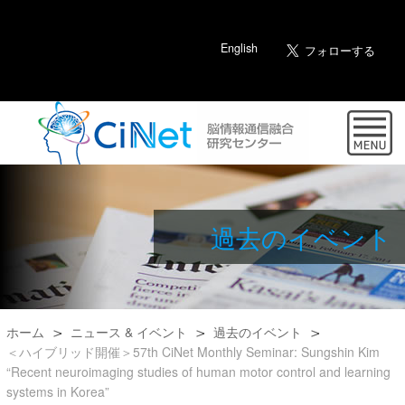
English
過去のイベント
ホーム
ニュース & イベント
過去のイベント
＜ハイブリッド開催＞57th CiNet Monthly Seminar: Sungshin Kim
“Recent neuroimaging studies of human motor control and learning
systems in Korea”