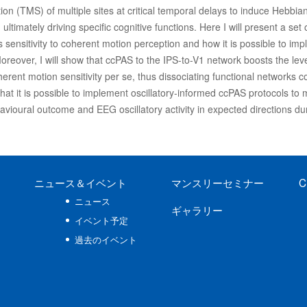
on (TMS) of multiple sites at critical temporal delays to induce Hebbian-l
 ultimately driving specific cognitive functions. Here I will present a s
nsitivity to coherent motion perception and how it is possible to implem
reover, I will show that ccPAS to the IPS-to-V1 network boosts the lev
rent motion sensitivity per se, thus dissociating functional networks co
that it is possible to implement oscillatory-informed ccPAS protocols to 
vioural outcome and EEG oscillatory activity in expected directions du
ニュース
＆イベント
マンスリーセミナー
C
ニュース
ギャラリー
イベント予定
過去のイベント