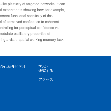
ike plasticity of targeted networks. It can
et of experiments showing how, for example,
ent functional specificity of this
el of perceived confidence to coherent
ntrolling for perceptual confidence vs.
modulate oscillatory properties of
ring a visuo-spatial working memory task.
iNet
紹介ビデオ
学ぶ
・
研究する
アクセス