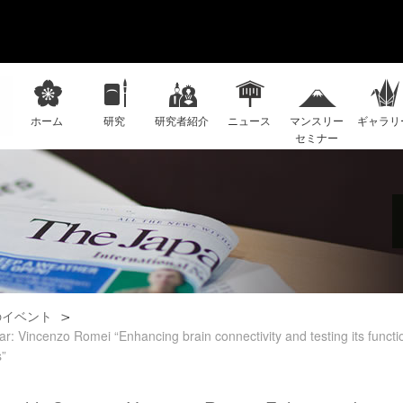
ホーム
研究
研究者紹介
ニュース
マンスリー
ギャラリ
セミナー
のイベント
incenzo Romei “Enhancing brain connectivity and testing its function
s”