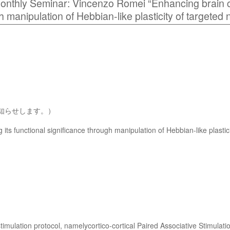
hly Seminar: Vincenzo Romei “Enhancing brain conn
h manipulation of Hebbian-like plasticity of targeted
お知らせします。）
 its functional significance through manipulation of Hebbian-like plastic
rostimulation protocol, namelycortico-cortical Paired Associative Stimulat