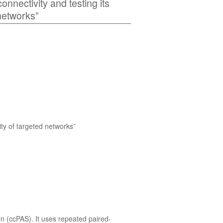
ectivity and testing its
 networks”
ity of targeted networks”
ion (ccPAS). It uses repeated paired-