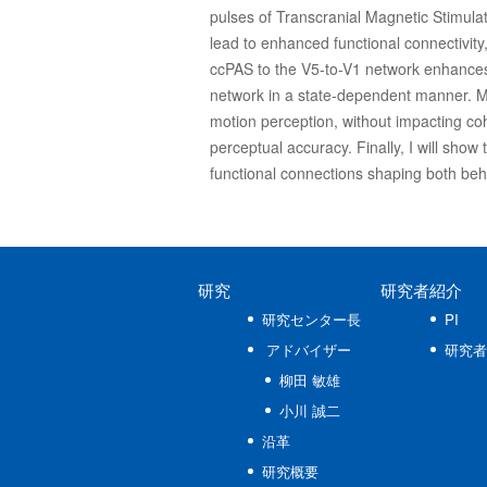
pulses of Transcranial Magnetic Stimulati
lead to enhanced functional connectivity,
ccPAS to the V5-to-V1 network enhances se
network in a state-dependent manner. Mo
motion perception, without impacting cohe
perceptual accuracy. Finally, I will show 
functional connections shaping both beha
研究
研究者紹介
研究センター長
PI
アドバイザー
研究者
柳田 敏雄
小川 誠二
沿革
研究概要