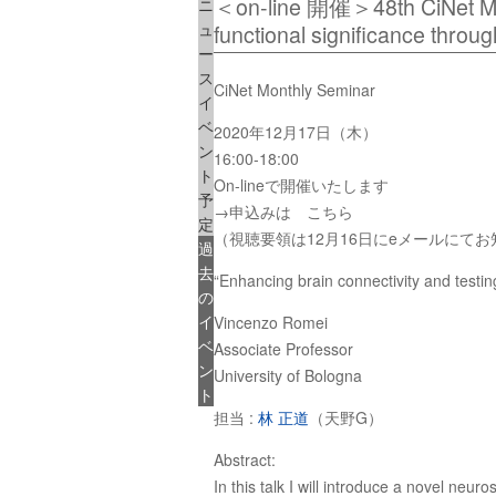
＜on-line 開催＞48th CiNet Mont
ニ
ュ
functional significance throug
ー
ス
CiNet Monthly Seminar
イ
ベ
2020年12月17日（木）
ン
16:00-18:00
ト
On-lineで開催いたします
予
→申込みは こちら
定
（視聴要領は12月16日にeメールにて
過
去
“Enhancing brain connectivity and testing
の
イ
Vincenzo Romei
ベ
Associate Professor
ン
University of Bologna
ト
担当 :
林 正道
（天野G）
Abstract:
In this talk I will introduce a novel neu