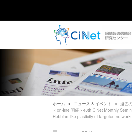
ホーム
ニュース & イベント
過去
＜on-line 開催＞48th CiNet Monthly Seminar: V
Hebbian-like plasticity of targeted network