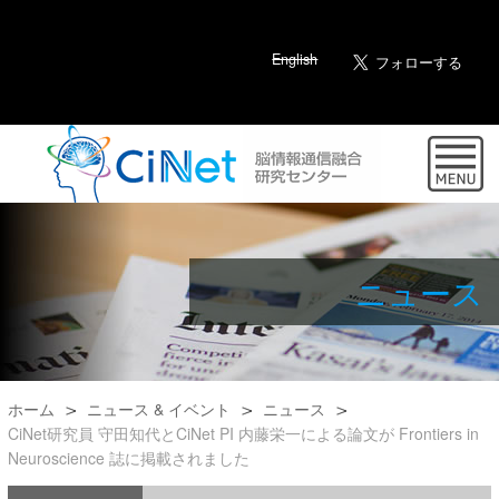
English
ニュース
ホーム
ニュース & イベント
ニュース
CiNet研究員 守田知代とCiNet PI 内藤栄一による論文が Frontiers in
Neuroscience 誌に掲載されました