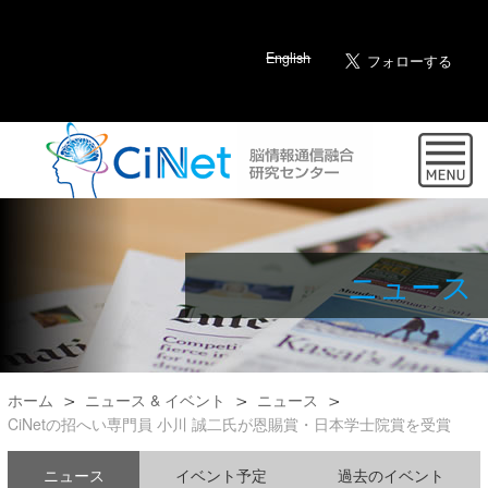
English
ニュース
ホーム
ニュース & イベント
ニュース
CiNetの招へい専門員 小川 誠二氏が恩賜賞・日本学士院賞を受賞
ニュース
イベント予定
過去のイベント