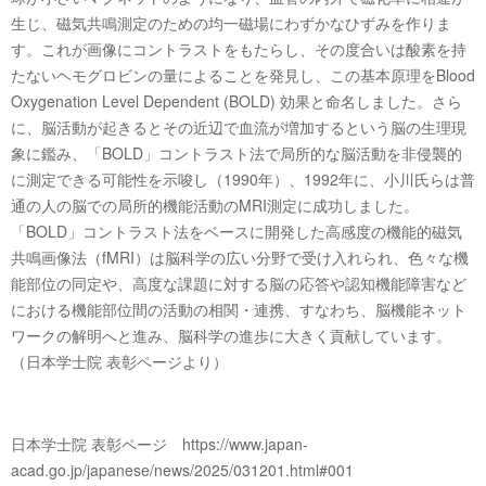
生じ、磁気共鳴測定のための均一磁場にわずかなひずみを作りま
す。これが画像にコントラストをもたらし、その度合いは酸素を持
たないヘモグロビンの量によることを発見し、この基本原理をBlood
Oxygenation Level Dependent (BOLD) 効果と命名しました。さら
に、脳活動が起きるとその近辺で血流が増加するという脳の生理現
象に鑑み、「BOLD」コントラスト法で局所的な脳活動を非侵襲的
に測定できる可能性を示唆し（1990年）、1992年に、小川氏らは普
通の人の脳での局所的機能活動のMRI測定に成功しました。
「BOLD」コントラスト法をベースに開発した高感度の機能的磁気
共鳴画像法（fMRI）は脳科学の広い分野で受け入れられ、色々な機
能部位の同定や、高度な課題に対する脳の応答や認知機能障害など
における機能部位間の活動の相関・連携、すなわち、脳機能ネット
ワークの解明へと進み、脳科学の進歩に大きく貢献しています。
（日本学士院 表彰ページより）
日本学士院 表彰ページ https://www.japan-
acad.go.jp/japanese/news/2025/031201.html#001