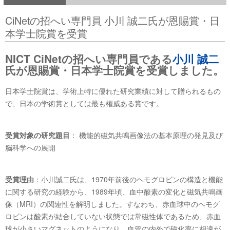
CiNetの招へい専門員 小川 誠二氏が恩賜賞・日
本学士院賞を受賞
NICT CiNetの招へい専門員である
小川 誠二
氏が恩賜賞・日本学士院賞を受賞しました。
日本学士院賞は、学術上特に優れた研究業績に対して贈られるもの
で、日本の学術賞としては最も権威ある賞です。
受賞対象の研究題目
： 機能的磁気共鳴画像法の基本原理の発見及び
脳科学への展開
受賞理由
：小川誠二氏は、1970年前後のヘモグロビンの構造と機能
に関する研究の経験から、1989年頃、血中酸素の変化と磁気共鳴画
像（MRI）の関連性を解明しました。すなわち、赤血球中のヘモグ
ロビンは酸素が結合していない状態では常磁性体であるため、赤血
球が小さいマグネットのようになり、血管の内外で磁化率に相違が