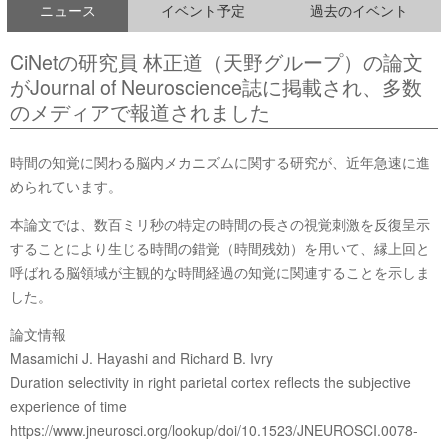
ニュース
イベント予定
過去のイベント
CiNetの研究員 林正道（天野グループ）の論文
がJournal of Neuroscience誌に掲載され、多数
のメディアで報道されました
時間の知覚に関わる脳内メカニズムに関する研究が、近年急速に進
められています。
本論文では、数百ミリ秒の特定の時間の長さの視覚刺激を反復呈示
することにより生じる時間の錯覚（時間残効）を用いて、縁上回と
呼ばれる脳領域が主観的な時間経過の知覚に関連することを示しま
した。
論文情報
Masamichi J. Hayashi and Richard B. Ivry
Duration selectivity in right parietal cortex reflects the subjective
experience of time
https://www.jneurosci.org/lookup/doi/10.1523/JNEUROSCI.0078-