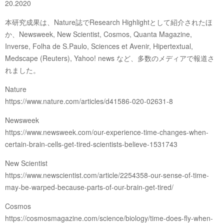
20.2020
本研究成果は、Nature誌でResearch Highlightとして紹介されたほ
か、Newsweek, New Scientist, Cosmos, Quanta Magazine,
Inverse, Folha de S.Paulo, Sciences et Avenir, Hipertextual,
Medscape (Reuters), Yahoo! news など、多数のメディアで報道さ
れました。
Nature
https://www.nature.com/articles/d41586-020-02631-8
Newsweek
https://www.newsweek.com/our-experience-time-changes-when-
certain-brain-cells-get-tired-scientists-believe-1531743
New Scientist
https://www.newscientist.com/article/2254358-our-sense-of-time-
may-be-warped-because-parts-of-our-brain-get-tired/
Cosmos
https://cosmosmagazine.com/science/biology/time-does-fly-when-