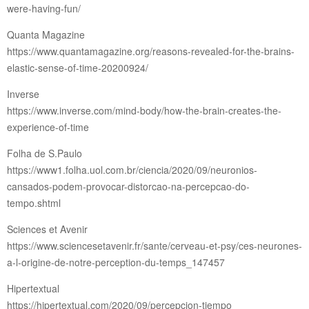
were-having-fun/
Quanta Magazine
https://www.quantamagazine.org/reasons-revealed-for-the-brains-
elastic-sense-of-time-20200924/
Inverse
https://www.inverse.com/mind-body/how-the-brain-creates-the-
experience-of-time
Folha de S.Paulo
https://www1.folha.uol.com.br/ciencia/2020/09/neuronios-
cansados-podem-provocar-distorcao-na-percepcao-do-
tempo.shtml
Sciences et Avenir
https://www.sciencesetavenir.fr/sante/cerveau-et-psy/ces-neurones-
a-l-origine-de-notre-perception-du-temps_147457
Hipertextual
https://hipertextual.com/2020/09/percepcion-tiempo