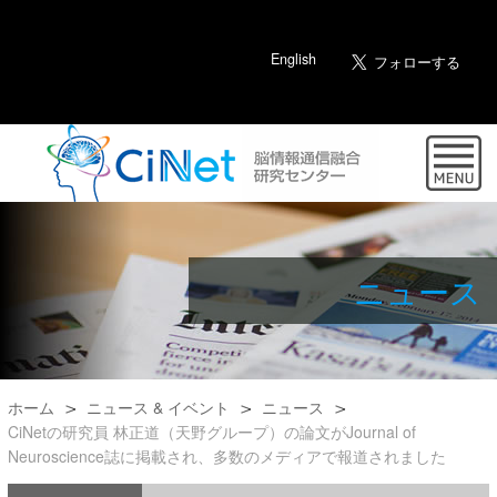
English
ニュース
ホーム
ニュース & イベント
ニュース
CiNetの研究員 林正道（天野グループ）の論文がJournal of
Neuroscience誌に掲載され、多数のメディアで報道されました