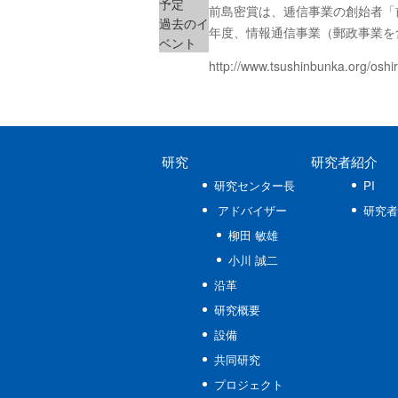
予定
前島密賞は、逓信事業の創始者「
過去のイ
年度、情報通信事業（郵政事業を
ベント
http://www.tsushinbunka.org/osh
研究
研究者紹介
研究センター長
PI
アドバイザー
研究者
柳田 敏雄
小川 誠二
沿革
研究概要
設備
共同研究
プロジェクト