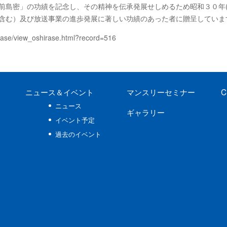
前島密」の功績を記念し、その精神を伝承発展せしめるため昭和３０年(
含む）及び放送事業の進歩発展に著しい功績のあった者に贈呈していま
irase/view_oshirase.html?record=516
ニュース
＆イベント
マンスリーセミナー
C
ニュース
ギャラリー
イベント予定
過去のイベント