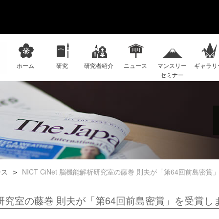
ホーム
研究
研究者紹介
ニュース
マンスリー
ギャラリ
セミナー
ース
NICT CiNet 脳機能解析研究室の藤巻 則夫が「第64回前島密
機能解析研究室の藤巻 則夫が「第64回前島密賞」を受賞し