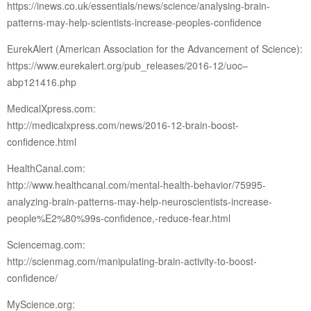
https://inews.co.uk/essentials/news/science/analysing-brain-
patterns-may-help-scientists-increase-peoples-confidence
EurekAlert (American Association for the Advancement of Science):
https://www.eurekalert.org/pub_releases/2016-12/uoc–
abp121416.php
MedicalXpress.com:
http://medicalxpress.com/news/2016-12-brain-boost-
confidence.html
HealthCanal.com:
http://www.healthcanal.com/mental-health-behavior/75995-
analyzing-brain-patterns-may-help-neuroscientists-increase-
people%E2%80%99s-confidence,-reduce-fear.html
Sciencemag.com:
http://scienmag.com/manipulating-brain-activity-to-boost-
confidence/
MyScience.org: