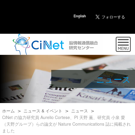
English
ニュース
ホーム
ニュース & イベント
ニュース
CiNet の協力研究員 Aurelio Cortese、PI 天野 薫、研究員 小泉 愛
（天野グループ）らの論文が Nature Communications 誌に掲載され
ました