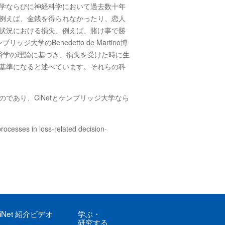
学ならびに神経科学において過去数十年
例えば、金銭を得られなかったり、恋人
状況における損失、例えば、賭け事で勝
のBenedetto de Martino博
済学の理論に基づき、損失を受けた時に生
基準になると述べています。それらの科
であり、CiNetとケンブリッジ大学なら
ocesses in loss-related decision-
iNet
紹介ビデオ
学ぶ
・
研究する