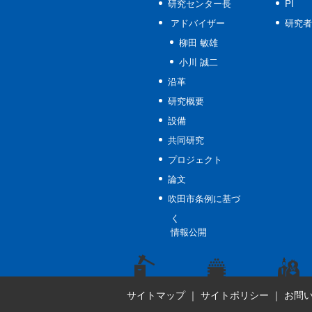
研究センター長
PI
アドバイザー
研究者
柳田 敏雄
小川 誠二
沿革
研究概要
設備
共同研究
プロジェクト
論文
吹田市条例に基づ
く
情報公開
サイトマップ
｜
サイトポリシー
｜
お問