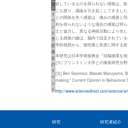
ー
欲しているものを得られない感覚は、欲
ス
にも渡り、議論を引き起こしてきました
イ
との関係を失う感覚は、痛みの感覚と同
ベ
利を得られないような場合の感覚は明らかに異
ン
士と協力し、異なる神経活動により生じ
ト
じる感覚の鍵は、脳内で設定されている
予
学的発想から、慢性痛と疾患に関する新
定
過
本研究は日本学術振興会『頭脳循環を加
去
びにプリンストン大学との痛覚研究分野
の
イ
[注] Ben Seymour, Masaki Maruyama, Bened
ベ
making.” Current Opinion in Behaviora
ン
ト
http://www.sciencedirect.com/science/a
研究
研究者紹介