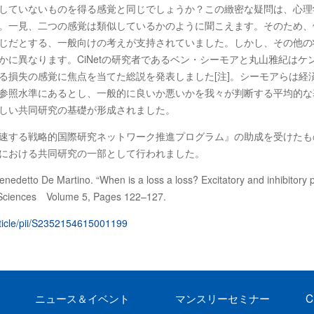
していないものを得る感覚と同じでしょうか？この緻密な疑問は、心理
。一見、二つの感覚は類似しているかのように聞こえます。そのため、
じだとする、一般向けの考えが支持されていました。しかし、その他の
なります。CiNetの研究者であるベン・シーモアと丸山雅紀はケンブリッジ大学
る損失の感覚に焦点を当てた総説を発表しました[注]。シーモアらは経
参照水準にあるとし、一般的に良いか悪いかを我々が判断する平均的な
しい共同研究の基礎が形成されました。
速する戦略的国際研究ネットワーク推進プログラム』の助成を受けたもの
における共同研究の一部として行われました。
etto De Martino. “When is a loss a loss? Excitatory and inhibitory pr
l Sciences Volume 5, Pages 122–127.
rticle/pii/S2352154615001199
ニュース
＆イベント
マンスリーセミナー
C