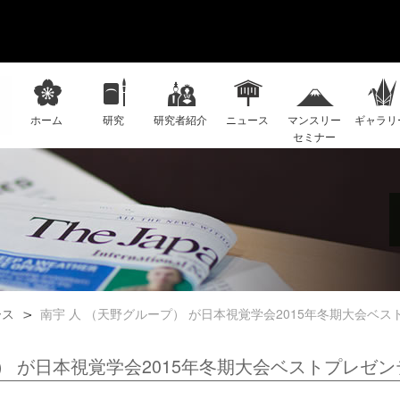
ホーム
研究
研究者紹介
ニュース
マンスリー
ギャラリ
セミナー
ース
南宇 人 （天野グループ） が日本視覚学会2015年冬期大会ベ
プ） が日本視覚学会2015年冬期大会ベストプレゼ