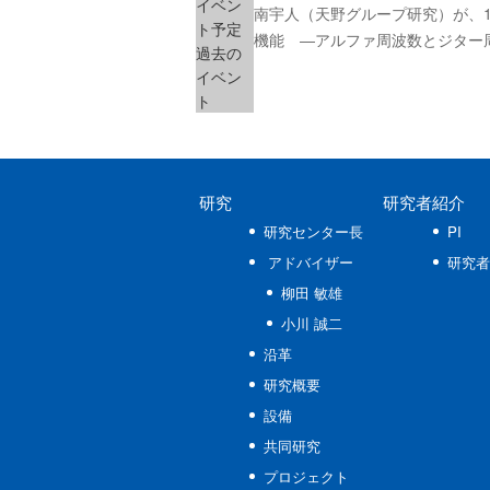
イベン
南宇人（天野グループ研究）が、1
ト予定
機能 ―アルファ周波数とジター
過去の
イベン
ト
研究
研究者紹介
研究センター長
PI
アドバイザー
研究者
柳田 敏雄
小川 誠二
沿革
研究概要
設備
共同研究
プロジェクト