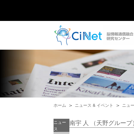
ホーム
ニュース & イベント
ニュ
南宇 人 （天野グルー
ニュー
ス