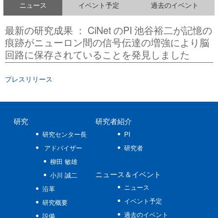
ニュース
イベント予定
過去のイベント
最新の研究成果 ： CiNet のPI 池谷裕二が記憶の
痕跡がニューロン間の信号伝達の増強により脳
回路に保存されていることを発見しました
プレスリリース
研究
研究者紹介
研究センター長
PI
アドバイザー
研究者
柳田 敏雄
ニュース
＆イベント
小川 誠二
ニュース
沿革
イベント予定
研究概要
過去のイベント
設備