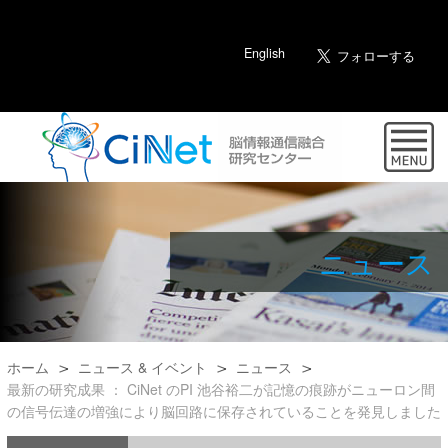
English
ニュース
ホーム
ニュース & イベント
ニュース
最新の研究成果 ： CiNet のPI 池谷裕二が記憶の痕跡がニューロン間
の信号伝達の増強により脳回路に保存されていることを発見しました