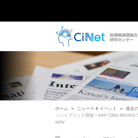
ホーム
ニュース & イベント
過去
＜ハイブリッド開催＞64th CiNet Monthly Seminar: 
skills”