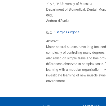
イタリア University of Messina
Department of Biomedical, Dental, Morp
教授
Andrea d’Avella
担当 :
Sergio Gurgone
Abstract:
Motor control studies have long focuse
complexity of controlling many degrees-o
also relied on simple tasks and has prov
differences observed in complex tasks. To
learning with a modular organization. I
investigate learning of new muscle syner
environment.