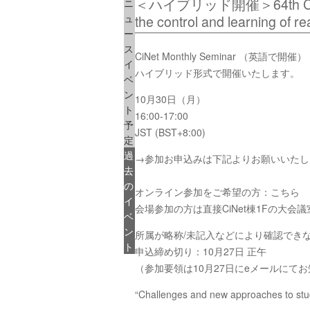
＜ハイブリッド開催＞64th CiNet Mon
ニ
ュ
the control and learning of rea
ー
ス
CiNet Monthly Seminar （英語で開催）
イ
ハイブリッド形式で開催いたします。
ベ
ン
10月30日（月）
ト
16:00-17:00
予
JST (BST+8:00)
定
過
→参加お申込みは下記よりお願いいたし
去
の
オンライン参加をご希望の方：こちら
イ
会場参加の方は直接CiNet棟1Fの大会
ベ
ン
所属が略称/未記入などにより確認でき
ト
申込締め切り：10月27日 正午
（参加要領は10月27日にeメールにて
“Challenges and new approaches to study 