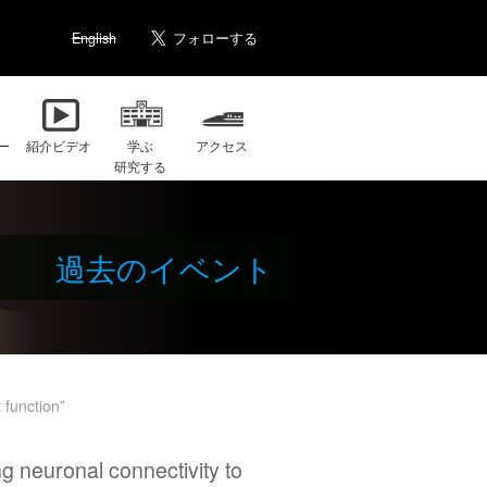
English
ー
紹介ビデオ
学ぶ
アクセス
研究する
過去のイベント
 function”
 neuronal connectivity to