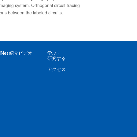
 imaging system. Orthogonal circuit tracing
ions between the labeled circuits.
iNet
紹介ビデオ
学ぶ
・
研究する
アクセス