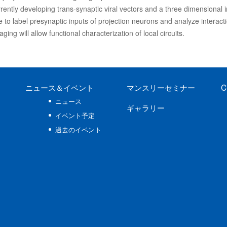
urrently developing trans-synaptic viral vectors and a three dimensional
ble to label presynaptic inputs of projection neurons and analyze interact
ng will allow functional characterization of local circuits.
ニュース
＆イベント
マンスリーセミナー
C
ニュース
ギャラリー
イベント予定
過去のイベント