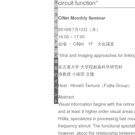
ュ
circuit function”
ー
ス
CiNet Monthly Seminar
イ
ベ
2018年7月12日（木）
ン
16:00 ~ 17:00
ト
会場 ： CiNet 1F 大会議室
予
定
“Viral and imaging approaches for linking
過
名古屋大学 大学院創薬科学研究科
去
准教授 小坂田 文隆
の
イ
Host : Hiroshi Tamura（Fujita Group）
ベ
ン
Abstract:
ト
Visual information begins with the retina
and at least 9 higher-order visual areas 
HVAs, specializes in processing fast mov
frequency stimuli. The functional special
however, about the relationship between p