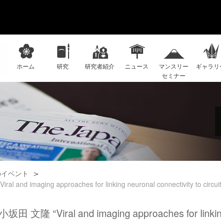
ホーム
研究
研究者紹介
ニュース
マンスリー
ギャラリ
セミナー
のイベント
 and imaging approaches for linking neuronal connectivity to circuit
 小坂田 文隆 “Viral and imaging approaches for linking