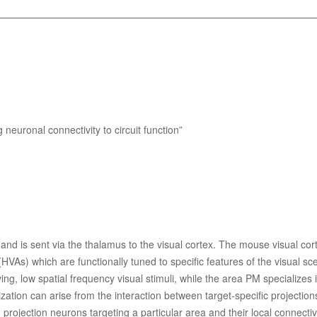
 neuronal connectivity to circuit function”
 and is sent via the thalamus to the visual cortex. The mouse visual cor
(HVAs) which are functionally tuned to specific features of the visual s
ing, low spatial frequency visual stimuli, while the area PM specializes
ization can arise from the interaction between target-specific projection
rojection neurons targeting a particular area and their local connectivi