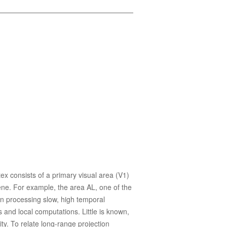
tex consists of a primary visual area (V1)
cene. For example, the area AL, one of the
 in processing slow, high temporal
s and local computations. Little is known,
ty. To relate long-range projection