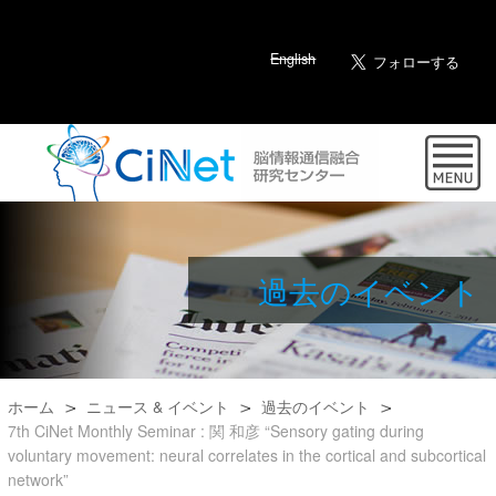
English
過去のイベント
ホーム
ニュース & イベント
過去のイベント
7th CiNet Monthly Seminar : 関 和彦 “Sensory gating during
voluntary movement: neural correlates in the cortical and subcortical
network”