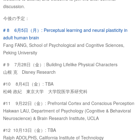
discussion.
今後の予定：
# 8 6月5日（月）: Perceptual learning and neural plasticity in
adult human brain
Fang FANG, School of Psychological and Cognitive Sciences,
Peking University
# 9 7月28日（金）: Building Lifelike Physical Characters
山根 克 Disney Research
#10 8月4日（金）: TBA
松崎 政紀 東京大学 大学院医学系研究科
#11 9月22日（金）: Prefrontal Cortex and Conscious Perception
Hakwan LAU, Department of Psychology (Cognitive & Behavioral
Neuroscience) & Brain Research Institute, UCLA
#12 10月13日（金）: TBA
Ralph ADOLPHS, California Institute of Technology