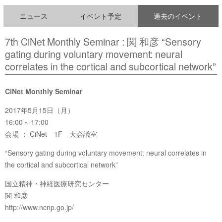
ニュース
イベント予定
過去のイベント
7th CiNet Monthly Seminar : 関 和彦 “Sensory
gating during voluntary movement: neural
correlates in the cortical and subcortical network”
CiNet Monthly Seminar
2017年5月15日（月）
16:00 ~ 17:00
会場 ： CiNet 1F 大会議室
“Sensory gating during voluntary movement: neural correlates in
the cortical and subcortical network”
国立精神・神経医療研究センター
関 和彦
http://www.ncnp.go.jp/